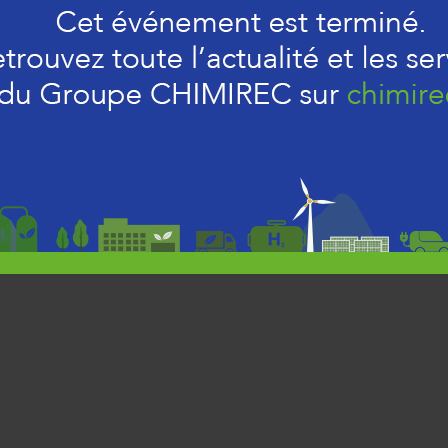
le nettoyage industriel. Elle assure la collecte d
Z.A DE FOLELLI 20213 PENTA DI CASIN
communication@chimirec.fr
Cliquez ici pour en savoir plus sur CORSICA
JE M'INSCRIS
CONTACT
MENTIONS LÉGALES
chimirec.fr