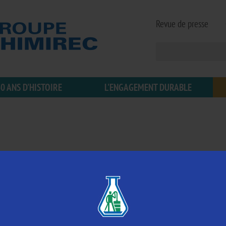
Revue de presse
0 ANS D'HISTOIRE
L'ENGAGEMENT DURABLE
CHIMIREC CORSICA (20)
02 Octobre 2018
A partir de 11h30
CHIMIREC CORSICA vous convie à venir sur son 
du Groupe. Créée en 2000, cette filiale du Gro
collecte des huiles usagées, la collecte et le r