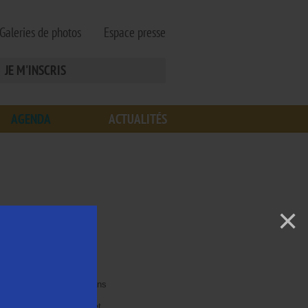
Galeries de photos
Espace presse
JE M'INSCRIS
AGENDA
ACTUALITÉS
×
site pour fêter les 60 ans
upe CHIMIREC assure la
egroupement des déchets et