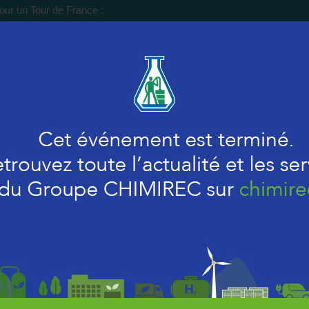
our un Tour de France :
 filiales implantées en France célébreront cet événement.
envoi est donné sur notre site de Dugny, le mardi 20 mars.
 mois se succéderont les autres dates. Nous avons voulu décliner cet
sur l'ensemble de nos filiales pour que vous puissiez vous y rendre 
eu géographique. De plus, cela vous permettra de sélectionner la filial
n contact ou bien de venir visiter un autre site pour lequel vous avez
li par Jean FIXOT, Président du Groupe CHIMIREC et par le directeur de filial
ipes.
once festif:
toire
 de la plateforme
ve en images du Groupe CHIMIREC à travers les âges
 animations !
 votre présence et espérons vous voir nombreux pour passer un agréable m