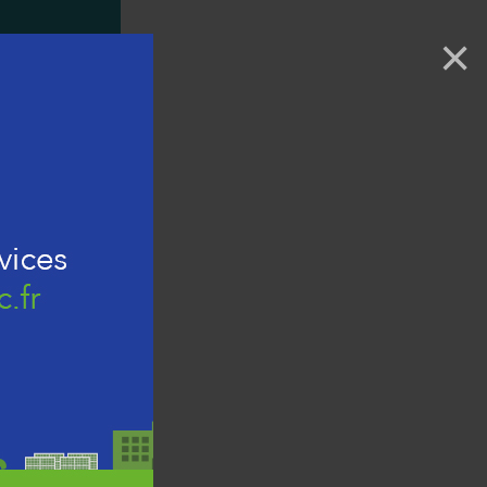
×
en fonction
e avec qui
 un intérêt.
e ainsi que
oment ensemble !