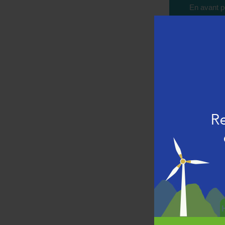
En avant p
Toutes nos
Le coup d’
Au fil des
événement 
de votre li
vous êtes e
Vous serez accueil
l’ensemble des équ
Le programme s'ann
un buffet déjeuna
une visite guidée
une rétrospecti
et de nombreuses
Nous comptons sur